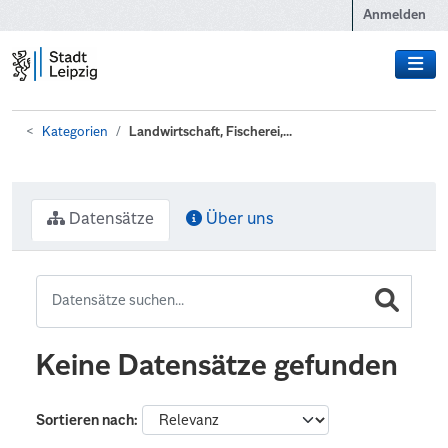
Zum Hauptinhalt wechseln
Anmelden
Kategorien
Landwirtschaft, Fischerei,...
Datensätze
Über uns
Keine Datensätze gefunden
Sortieren nach