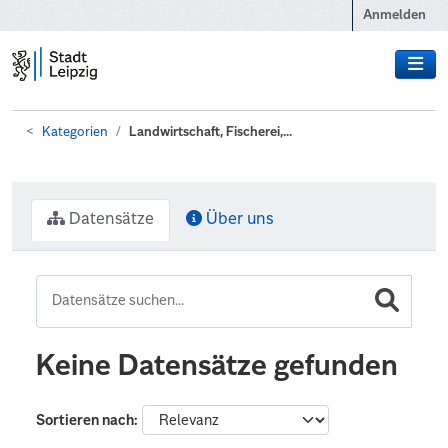
Zum Hauptinhalt wechseln
Anmelden
Kategorien
Landwirtschaft, Fischerei,...
Datensätze
Über uns
Keine Datensätze gefunden
Sortieren nach