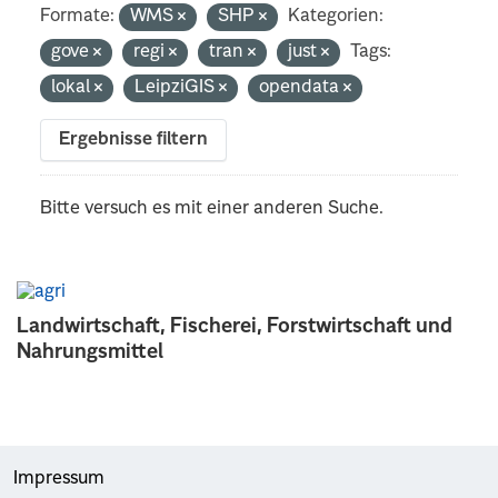
Formate:
WMS
SHP
Kategorien:
gove
regi
tran
just
Tags:
lokal
LeipziGIS
opendata
Ergebnisse filtern
Bitte versuch es mit einer anderen Suche.
Landwirtschaft, Fischerei, Forstwirtschaft und
Nahrungsmittel
Impressum