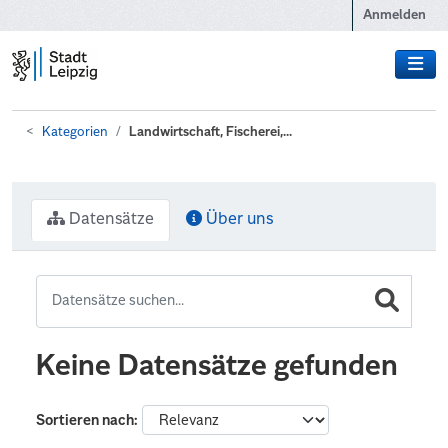
Zum Hauptinhalt wechseln
Anmelden
Kategorien
Landwirtschaft, Fischerei,...
Datensätze
Über uns
Keine Datensätze gefunden
Sortieren nach