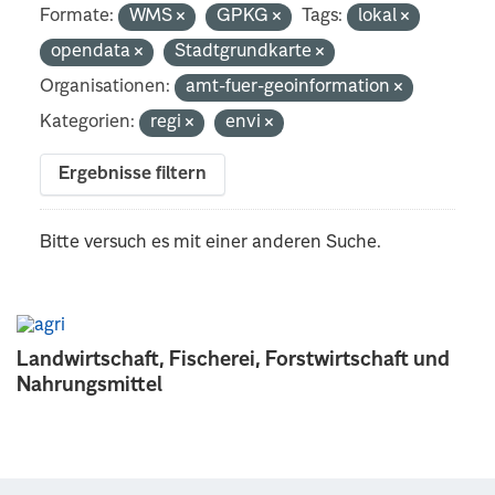
Formate:
WMS
GPKG
Tags:
lokal
opendata
Stadtgrundkarte
Organisationen:
amt-fuer-geoinformation
Kategorien:
regi
envi
Ergebnisse filtern
Bitte versuch es mit einer anderen Suche.
Landwirtschaft, Fischerei, Forstwirtschaft und
Nahrungsmittel