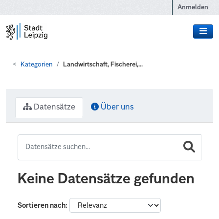
Zum Hauptinhalt wechseln
Anmelden
Kategorien
Landwirtschaft, Fischerei,...
Datensätze
Über uns
Keine Datensätze gefunden
Sortieren nach