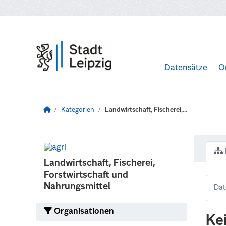
Zum Hauptinhalt wechseln
Datensätze
O
Kategorien
Landwirtschaft, Fischerei,...
Landwirtschaft, Fischerei,
Forstwirtschaft und
Nahrungsmittel
Organisationen
Ke