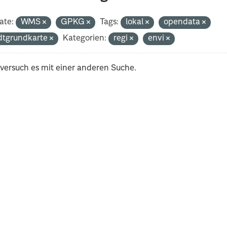
ate:
WMS
GPKG
Tags:
lokal
opendata
dtgrundkarte
Kategorien:
regi
envi
 versuch es mit einer anderen Suche.