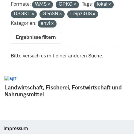
Formate:
WMS
GPKG
Tags:
lokal
DSGKL
GeoSN
LeipziGIS
Kategorien:
envi
Ergebnisse filtern
Bitte versuch es mit einer anderen Suche.
Landwirtschaft, Fischerei, Forstwirtschaft und
Nahrungsmittel
Impressum