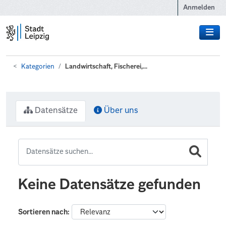
Zum Hauptinhalt wechseln
Anmelden
Kategorien
Landwirtschaft, Fischerei,...
Datensätze
Über uns
Keine Datensätze gefunden
Sortieren nach