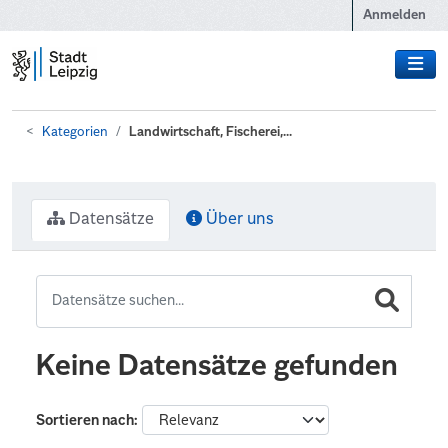
Zum Hauptinhalt wechseln
Anmelden
Kategorien
Landwirtschaft, Fischerei,...
Datensätze
Über uns
Keine Datensätze gefunden
Sortieren nach