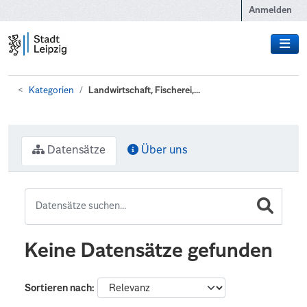
Zum Hauptinhalt wechseln
Anmelden
Kategorien
Landwirtschaft, Fischerei,...
Datensätze
Über uns
Keine Datensätze gefunden
Sortieren nach