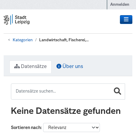
Zum Hauptinhalt wechseln
Anmelden
Kategorien
Landwirtschaft, Fischerei,...
Datensätze
Über uns
Keine Datensätze gefunden
Sortieren nach