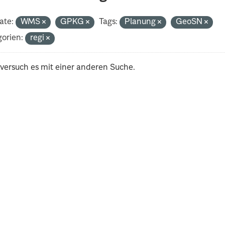
ate:
WMS
GPKG
Tags:
Planung
GeoSN
orien:
regi
 versuch es mit einer anderen Suche.