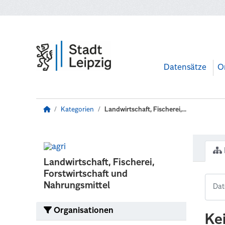
Zum Hauptinhalt wechseln
Datensätze
O
Kategorien
Landwirtschaft, Fischerei,...
Landwirtschaft, Fischerei,
Forstwirtschaft und
Nahrungsmittel
Organisationen
Ke