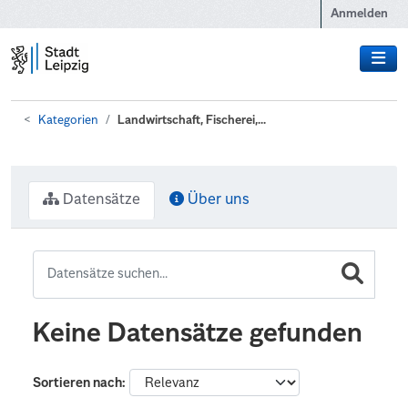
Zum Hauptinhalt wechseln
Anmelden
Kategorien
Landwirtschaft, Fischerei,...
Datensätze
Über uns
Keine Datensätze gefunden
Sortieren nach