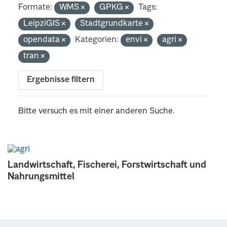
Formate:
WMS
GPKG
Tags:
LeipziGIS
Stadtgrundkarte
opendata
Kategorien:
envi
agri
tran
Ergebnisse filtern
Bitte versuch es mit einer anderen Suche.
Landwirtschaft, Fischerei, Forstwirtschaft und
Nahrungsmittel