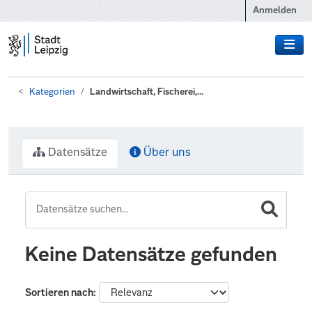
Zum Hauptinhalt wechseln
Anmelden
Kategorien
Landwirtschaft, Fischerei,...
Datensätze
Über uns
Keine Datensätze gefunden
Sortieren nach