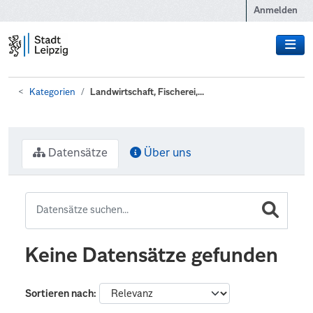
Zum Hauptinhalt wechseln
Anmelden
Kategorien
Landwirtschaft, Fischerei,...
Datensätze
Über uns
Keine Datensätze gefunden
Sortieren nach