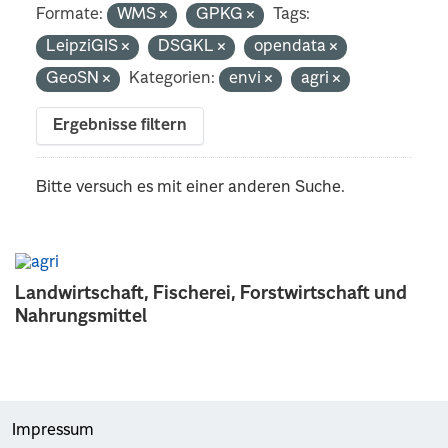
Formate:
WMS
GPKG
Tags:
LeipziGIS
DSGKL
opendata
GeoSN
Kategorien:
envi
agri
Ergebnisse filtern
Bitte versuch es mit einer anderen Suche.
Landwirtschaft, Fischerei, Forstwirtschaft und
Nahrungsmittel
Impressum