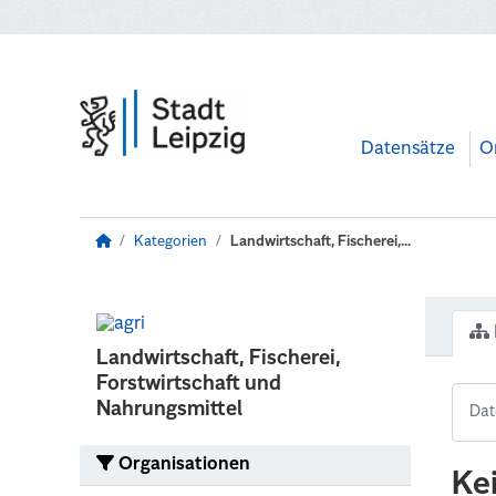
Zum Hauptinhalt wechseln
Datensätze
O
Kategorien
Landwirtschaft, Fischerei,...
Landwirtschaft, Fischerei,
Forstwirtschaft und
Nahrungsmittel
Organisationen
Ke