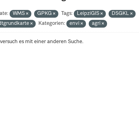
ate:
WMS
GPKG
Tags:
LeipziGIS
DSGKL
dtgrundkarte
Kategorien:
envi
agri
 versuch es mit einer anderen Suche.