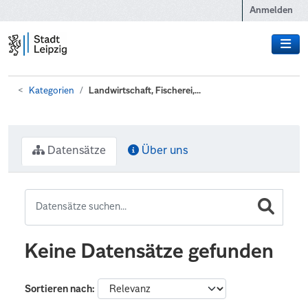
Zum Hauptinhalt wechseln
Anmelden
Kategorien
Landwirtschaft, Fischerei,...
Datensätze
Über uns
Keine Datensätze gefunden
Sortieren nach