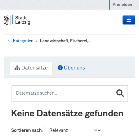
Zum Hauptinhalt wechseln
Anmelden
Kategorien
Landwirtschaft, Fischerei,...
Datensätze
Über uns
Keine Datensätze gefunden
Sortieren nach