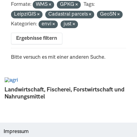
Formate:
WMS
GPKG
Tags:
LeipziGIS
Cadastral parcels
GeoSN
Kategorien:
envi
just
Ergebnisse filtern
Bitte versuch es mit einer anderen Suche.
Landwirtschaft, Fischerei, Forstwirtschaft und
Nahrungsmittel
Impressum