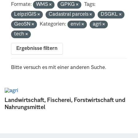
Formate:
WMS
GPKG
Tags:
LeipziGIS
Cadastral parcels
DSGKL
GeoSN
Kategorien:
envi
agri
tech
Ergebnisse filtern
Bitte versuch es mit einer anderen Suche.
Landwirtschaft, Fischerei, Forstwirtschaft und
Nahrungsmittel