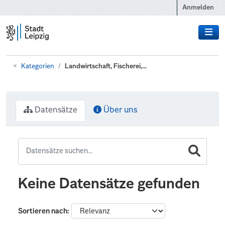
Zum Hauptinhalt wechseln
Anmelden
Kategorien
Landwirtschaft, Fischerei,...
Datensätze
Über uns
Keine Datensätze gefunden
Sortieren nach