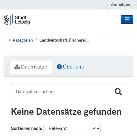
Zum Hauptinhalt wechseln
Anmelden
Kategorien
Landwirtschaft, Fischerei,...
Datensätze
Über uns
Keine Datensätze gefunden
Sortieren nach