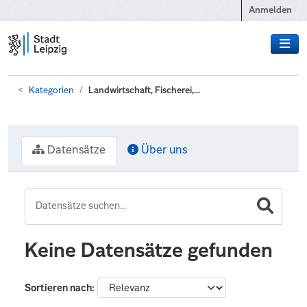
Zum Hauptinhalt wechseln
Anmelden
Kategorien
Landwirtschaft, Fischerei,...
Datensätze
Über uns
Keine Datensätze gefunden
Sortieren nach