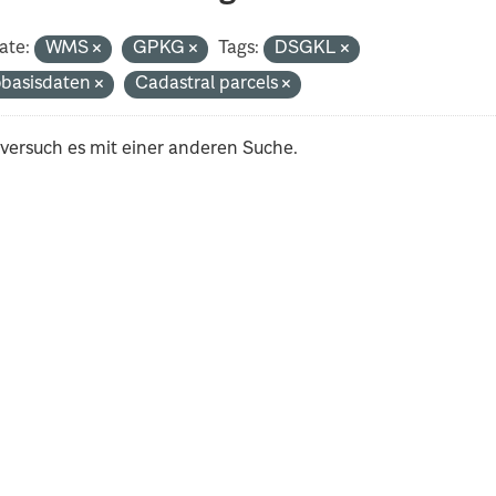
ate:
WMS
GPKG
Tags:
DSGKL
basisdaten
Cadastral parcels
 versuch es mit einer anderen Suche.