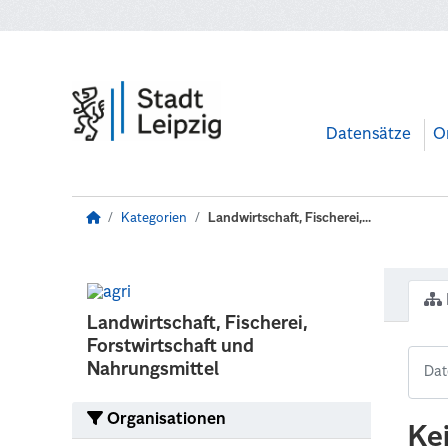
Zum Hauptinhalt wechseln
Datensätze
O
Kategorien
Landwirtschaft, Fischerei,...
Landwirtschaft, Fischerei,
Forstwirtschaft und
Nahrungsmittel
Organisationen
Ke