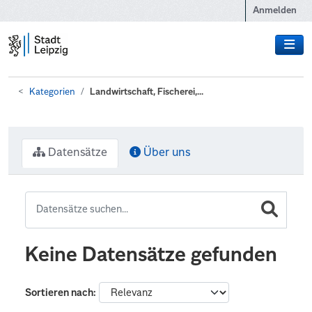
Zum Hauptinhalt wechseln
Anmelden
Kategorien
Landwirtschaft, Fischerei,...
Datensätze
Über uns
Keine Datensätze gefunden
Sortieren nach