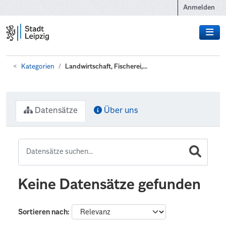
Zum Hauptinhalt wechseln
Anmelden
Kategorien
Landwirtschaft, Fischerei,...
Datensätze
Über uns
Keine Datensätze gefunden
Sortieren nach