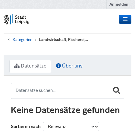
Zum Hauptinhalt wechseln
Anmelden
Kategorien
Landwirtschaft, Fischerei,...
Datensätze
Über uns
Keine Datensätze gefunden
Sortieren nach