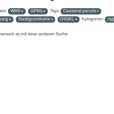
ate:
WMS
GPKG
Tags:
Cadastral parcels
nung
Stadtgrundkarte
DSGKL
Kategorien:
reg
 versuch es mit einer anderen Suche.