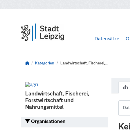
Zum Hauptinhalt wechseln
Datensätze
O
Kategorien
Landwirtschaft, Fischerei,...
Landwirtschaft, Fischerei,
Forstwirtschaft und
Nahrungsmittel
Organisationen
Ke