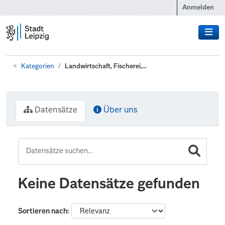
Zum Hauptinhalt wechseln
Anmelden
Kategorien
Landwirtschaft, Fischerei,...
Datensätze
Über uns
Keine Datensätze gefunden
Sortieren nach