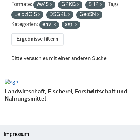
Formate:
WMS
GPKG
SHP
Tags:
LeipziGIS
DSGKL
GeoSN
Kategorien:
envi
agri
Ergebnisse filtern
Bitte versuch es mit einer anderen Suche.
Landwirtschaft, Fischerei, Forstwirtschaft und
Nahrungsmittel
Impressum