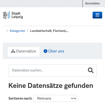
Zum Hauptinhalt wechseln
Anmelden
Kategorien
Landwirtschaft, Fischerei,...
Datensätze
Über uns
Keine Datensätze gefunden
Sortieren nach