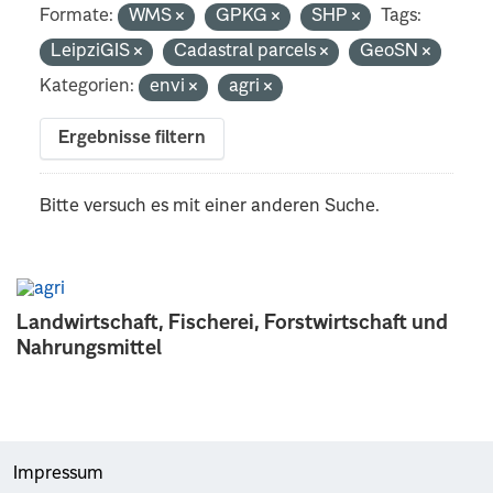
Formate:
WMS
GPKG
SHP
Tags:
LeipziGIS
Cadastral parcels
GeoSN
Kategorien:
envi
agri
Ergebnisse filtern
Bitte versuch es mit einer anderen Suche.
Landwirtschaft, Fischerei, Forstwirtschaft und
Nahrungsmittel
Impressum