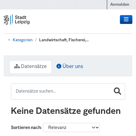
Zum Hauptinhalt wechseln
Anmelden
Kategorien
Landwirtschaft, Fischerei,...
Datensätze
Über uns
Keine Datensätze gefunden
Sortieren nach