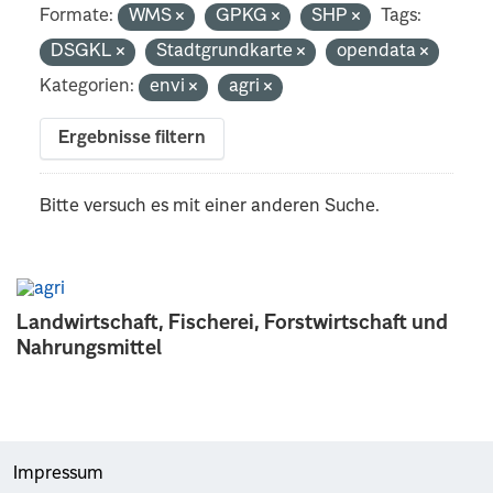
Formate:
WMS
GPKG
SHP
Tags:
DSGKL
Stadtgrundkarte
opendata
Kategorien:
envi
agri
Ergebnisse filtern
Bitte versuch es mit einer anderen Suche.
Landwirtschaft, Fischerei, Forstwirtschaft und
Nahrungsmittel
Impressum