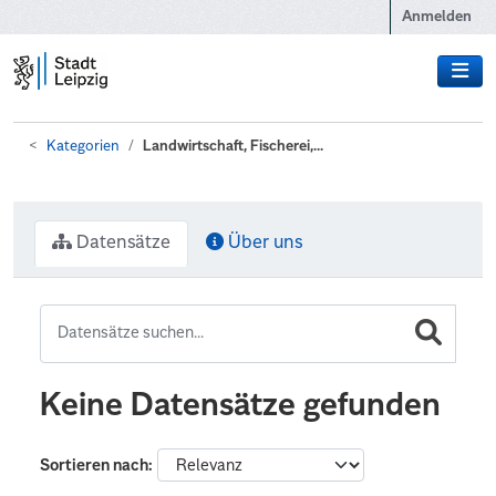
Zum Hauptinhalt wechseln
Anmelden
Kategorien
Landwirtschaft, Fischerei,...
Datensätze
Über uns
Keine Datensätze gefunden
Sortieren nach