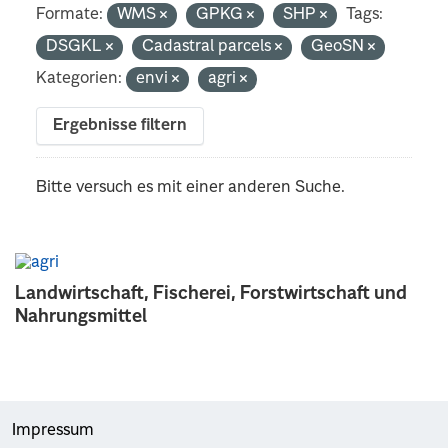
Formate:
WMS
GPKG
SHP
Tags:
DSGKL
Cadastral parcels
GeoSN
Kategorien:
envi
agri
Ergebnisse filtern
Bitte versuch es mit einer anderen Suche.
Landwirtschaft, Fischerei, Forstwirtschaft und
Nahrungsmittel
Impressum