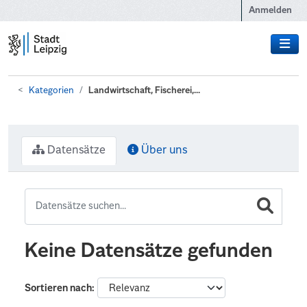
Zum Hauptinhalt wechseln
Anmelden
Kategorien
Landwirtschaft, Fischerei,...
Datensätze
Über uns
Keine Datensätze gefunden
Sortieren nach