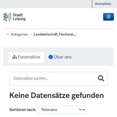
Zum Hauptinhalt wechseln
Anmelden
Kategorien
Landwirtschaft, Fischerei,...
Datensätze
Über uns
Keine Datensätze gefunden
Sortieren nach