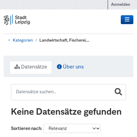
Zum Hauptinhalt wechseln
Anmelden
Kategorien
Landwirtschaft, Fischerei,...
Datensätze
Über uns
Keine Datensätze gefunden
Sortieren nach