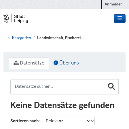
Zum Hauptinhalt wechseln
Anmelden
Kategorien
Landwirtschaft, Fischerei,...
Datensätze
Über uns
Keine Datensätze gefunden
Sortieren nach