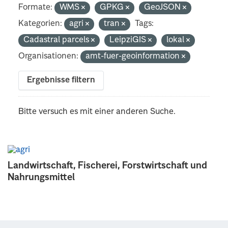
Formate:
WMS
GPKG
GeoJSON
Kategorien:
agri
tran
Tags:
Cadastral parcels
LeipziGIS
lokal
Organisationen:
amt-fuer-geoinformation
Ergebnisse filtern
Bitte versuch es mit einer anderen Suche.
Landwirtschaft, Fischerei, Forstwirtschaft und
Nahrungsmittel