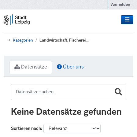
Zum Hauptinhalt wechseln
Anmelden
Kategorien
Landwirtschaft, Fischerei,...
Datensätze
Über uns
Keine Datensätze gefunden
Sortieren nach