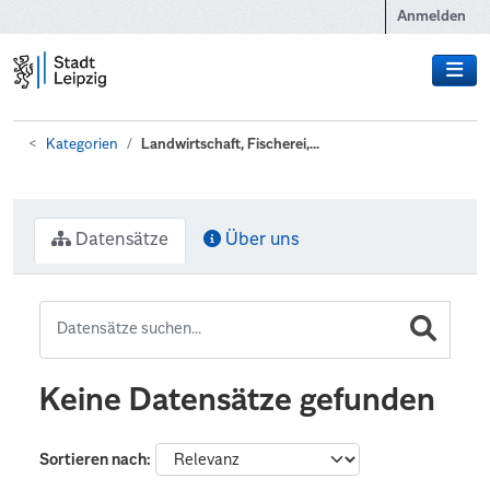
Zum Hauptinhalt wechseln
Anmelden
Kategorien
Landwirtschaft, Fischerei,...
Datensätze
Über uns
Keine Datensätze gefunden
Sortieren nach