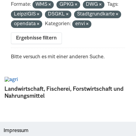
Formate:
WMS
GPKG
DWG
Tags:
LeipziGIS
DSGKL
Stadtgrundkarte
opendata
Kategorien:
envi
Ergebnisse filtern
Bitte versuch es mit einer anderen Suche.
Landwirtschaft, Fischerei, Forstwirtschaft und
Nahrungsmittel
Impressum