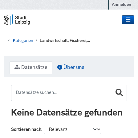
Zum Hauptinhalt wechseln
Anmelden
Kategorien
Landwirtschaft, Fischerei,...
Datensätze
Über uns
Keine Datensätze gefunden
Sortieren nach