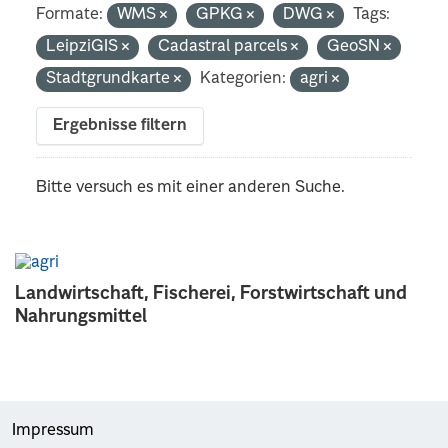
Formate:
WMS
GPKG
DWG
Tags:
LeipziGIS
Cadastral parcels
GeoSN
Stadtgrundkarte
Kategorien:
agri
Ergebnisse filtern
Bitte versuch es mit einer anderen Suche.
Landwirtschaft, Fischerei, Forstwirtschaft und
Nahrungsmittel
Impressum