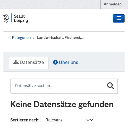
Zum Hauptinhalt wechseln
Anmelden
Kategorien
Landwirtschaft, Fischerei,...
Datensätze
Über uns
Keine Datensätze gefunden
Sortieren nach