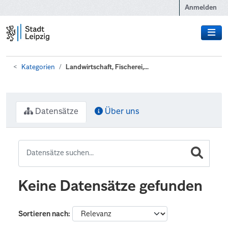
Zum Hauptinhalt wechseln
Anmelden
Kategorien
Landwirtschaft, Fischerei,...
Datensätze
Über uns
Keine Datensätze gefunden
Sortieren nach