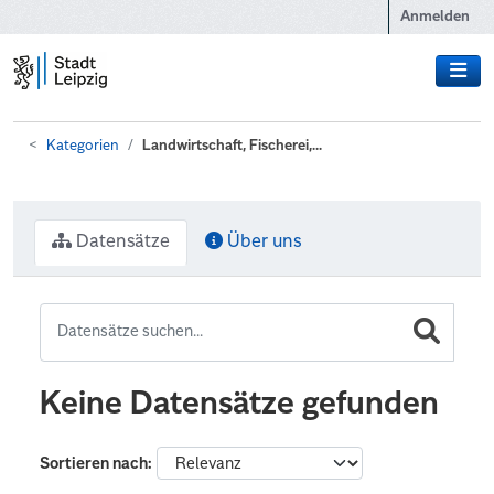
Zum Hauptinhalt wechseln
Anmelden
Kategorien
Landwirtschaft, Fischerei,...
Datensätze
Über uns
Keine Datensätze gefunden
Sortieren nach