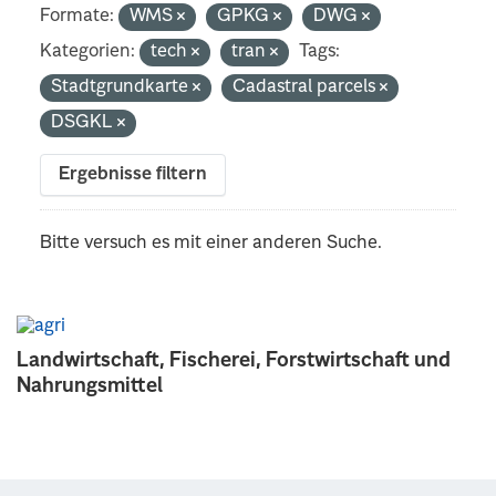
Formate:
WMS
GPKG
DWG
Kategorien:
tech
tran
Tags:
Stadtgrundkarte
Cadastral parcels
DSGKL
Ergebnisse filtern
Bitte versuch es mit einer anderen Suche.
Landwirtschaft, Fischerei, Forstwirtschaft und
Nahrungsmittel