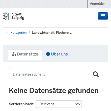
Zum Hauptinhalt wechseln
Anmelden
Kategorien
Landwirtschaft, Fischerei,...
Datensätze
Über uns
Keine Datensätze gefunden
Sortieren nach