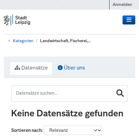
Zum Hauptinhalt wechseln
Anmelden
Kategorien
Landwirtschaft, Fischerei,...
Datensätze
Über uns
Keine Datensätze gefunden
Sortieren nach