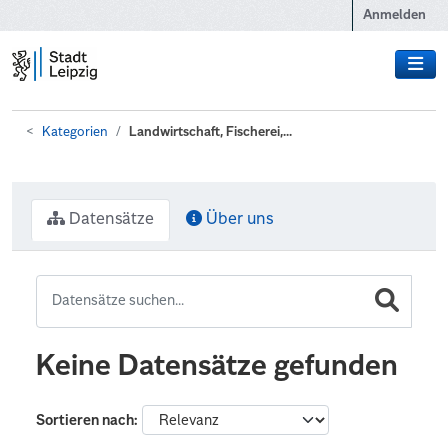
Zum Hauptinhalt wechseln
Anmelden
Kategorien
Landwirtschaft, Fischerei,...
Datensätze
Über uns
Keine Datensätze gefunden
Sortieren nach