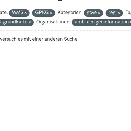
ate:
WMS
GPKG
Kategorien:
gove
regi
Ta
dtgrundkarte
Organisationen:
amt-fuer-geoinformation
 versuch es mit einer anderen Suche.