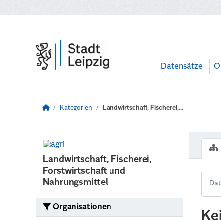
Zum Hauptinhalt wechseln
Datensätze
O
Kategorien
Landwirtschaft, Fischerei,...
Landwirtschaft, Fischerei,
Forstwirtschaft und
Nahrungsmittel
Organisationen
Ke