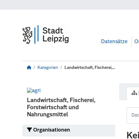
Zum Hauptinhalt wechseln
Datensätze
O
Kategorien
Landwirtschaft, Fischerei,...
Landwirtschaft, Fischerei,
Forstwirtschaft und
Nahrungsmittel
Organisationen
Ke