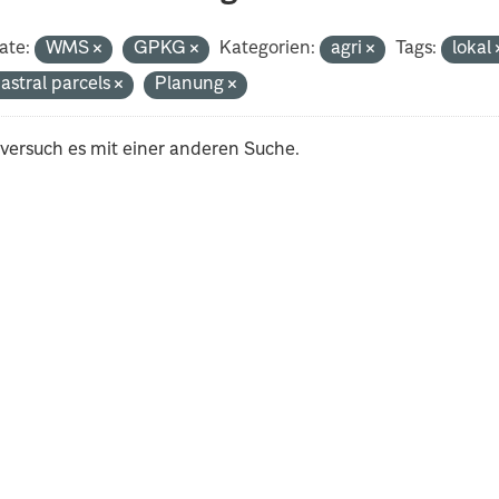
ate:
WMS
GPKG
Kategorien:
agri
Tags:
lokal
astral parcels
Planung
 versuch es mit einer anderen Suche.