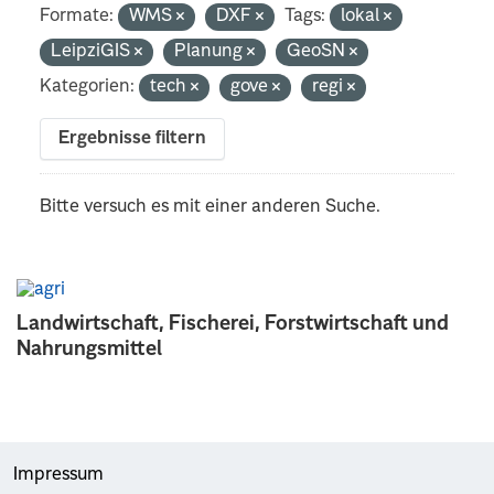
Formate:
WMS
DXF
Tags:
lokal
LeipziGIS
Planung
GeoSN
Kategorien:
tech
gove
regi
Ergebnisse filtern
Bitte versuch es mit einer anderen Suche.
Landwirtschaft, Fischerei, Forstwirtschaft und
Nahrungsmittel
Impressum