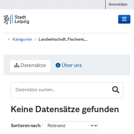
Zum Hauptinhalt wechseln
Anmelden
Kategorien
Landwirtschaft, Fischerei,...
Datensätze
Über uns
Keine Datensätze gefunden
Sortieren nach