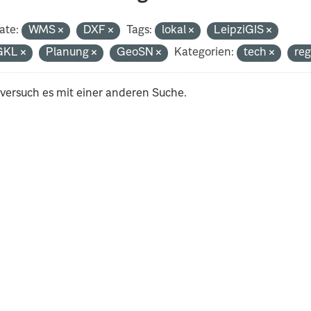
ate:
WMS
DXF
Tags:
lokal
LeipziGIS
GKL
Planung
GeoSN
Kategorien:
tech
re
 versuch es mit einer anderen Suche.