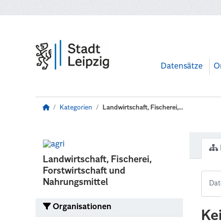
Zum Hauptinhalt wechseln
Datensätze
O
Kategorien
Landwirtschaft, Fischerei,...
Landwirtschaft, Fischerei,
Forstwirtschaft und
Nahrungsmittel
Organisationen
Ke