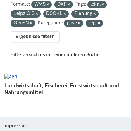
Formate:
WMS
DXF
Tags:
lokal
LeipziGIS
DSGKL
Planung
GeoSN
Kategorien:
gove
regi
Ergebnisse filtern
Bitte versuch es mit einer anderen Suche.
Landwirtschaft, Fischerei, Forstwirtschaft und
Nahrungsmittel
Impressum