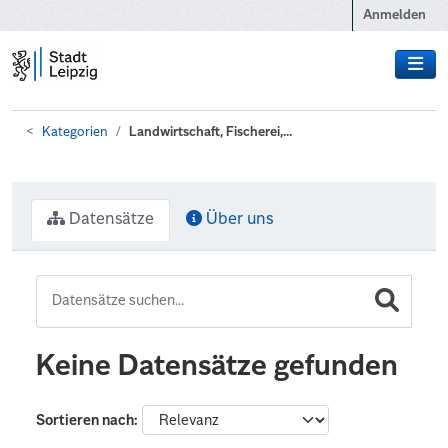
Zum Hauptinhalt wechseln
Anmelden
Kategorien
Landwirtschaft, Fischerei,...
Datensätze
Über uns
Keine Datensätze gefunden
Sortieren nach