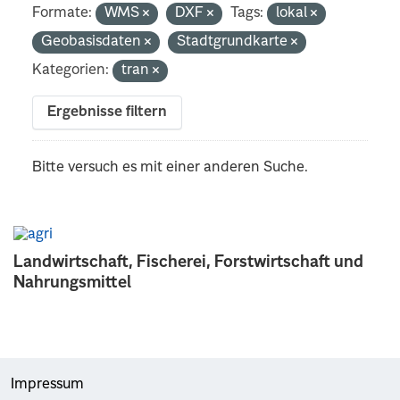
Formate:
WMS
DXF
Tags:
lokal
Geobasisdaten
Stadtgrundkarte
Kategorien:
tran
Ergebnisse filtern
Bitte versuch es mit einer anderen Suche.
Landwirtschaft, Fischerei, Forstwirtschaft und
Nahrungsmittel
Impressum