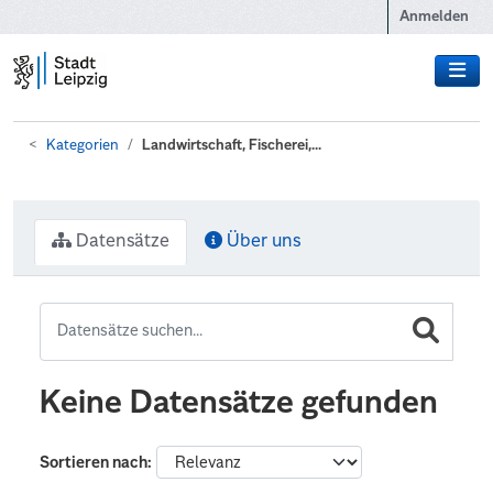
Zum Hauptinhalt wechseln
Anmelden
Kategorien
Landwirtschaft, Fischerei,...
Datensätze
Über uns
Keine Datensätze gefunden
Sortieren nach