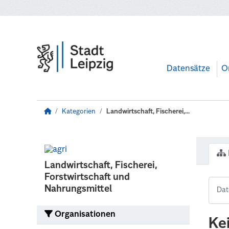
Zum Hauptinhalt wechseln
Datensätze
O
Kategorien
Landwirtschaft, Fischerei,...
Landwirtschaft, Fischerei,
Forstwirtschaft und
Nahrungsmittel
Organisationen
Ke