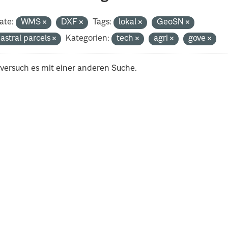
ate:
WMS
DXF
Tags:
lokal
GeoSN
astral parcels
Kategorien:
tech
agri
gove
 versuch es mit einer anderen Suche.