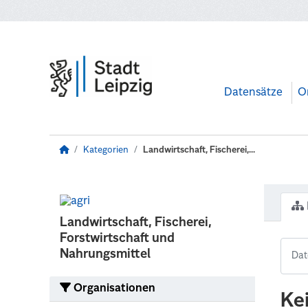
Zum Hauptinhalt wechseln
Datensätze
O
Kategorien
Landwirtschaft, Fischerei,...
Landwirtschaft, Fischerei,
Forstwirtschaft und
Nahrungsmittel
Organisationen
Ke