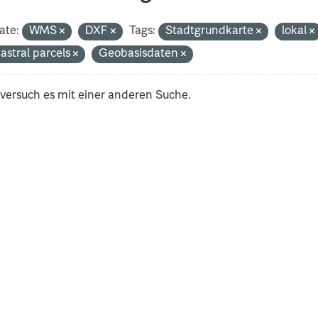
ate:
WMS
DXF
Tags:
Stadtgrundkarte
lokal
astral parcels
Geobasisdaten
 versuch es mit einer anderen Suche.