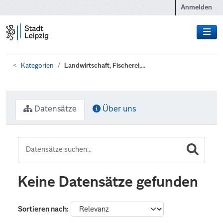
Zum Hauptinhalt wechseln
Anmelden
Kategorien
Landwirtschaft, Fischerei,...
Datensätze
Über uns
Keine Datensätze gefunden
Sortieren nach